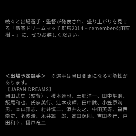
続々と出場選手・監督が発表され、盛り上がりを見せ
る「新春ドリームマッチ群馬2014 – remember松田直
樹 – 」に、ぜひお越しください。
＜出場予定選手＞
※選手は当日変更になる可能性が
あります。
【JAPAN DREAMS】
岡田武史（監督）、榎本達也、土肥洋一、田中隼磨、
飯尾和也、氏家英行、辻本茂輝、田中誠、小笠原満
男、本山雅志、村井慎二、酒井友之、中田英寿、福西
崇史、名波浩、永井雄一郎、高田保則、吉田孝行、戸
田和幸、播戸竜二