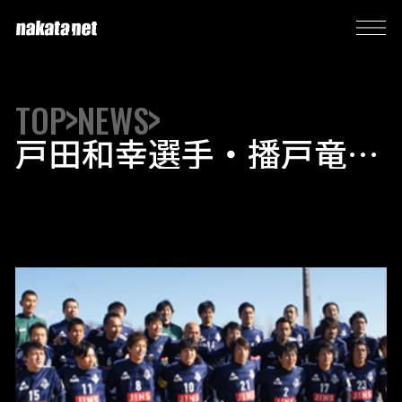
TOP
NEWS
戸田和幸選手・播戸竜二
選手の出場が決定！「新
春ドリームマッチ群馬
2014 – remember 松田
直樹 – 」