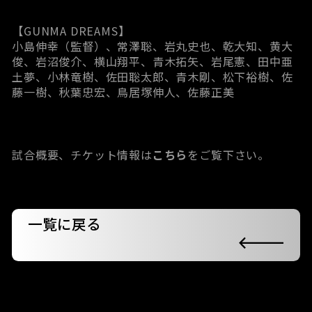
【GUNMA DREAMS】
小島伸幸（監督）、常澤聡、岩丸史也、乾大知、黄大
俊、岩沼俊介、横山翔平、青木拓矢、岩尾憲、田中亜
土夢、小林竜樹、佐田聡太郎、青木剛、松下裕樹、佐
藤一樹、秋葉忠宏、鳥居塚伸人、佐藤正美
試合概要、チケット情報は
こちら
をご覧下さい。
一覧に戻る