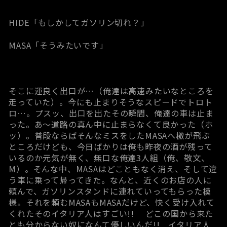
HIDE「もしかしてガソリン切れ？」
MASA「そうみたいです」
そこに運良く出口が…（俺達は高速みたいなところを
走っていた）。今にも止まりそうなスピードでトロト
ロ…。プスッ、出口を出たその瞬間、俺達の車は止ま
った。あ～道路の真ん中に止まらなくて良かった（ホ
ッ）。普段ならばそんなミスをしたMASAへ檄が飛ぶ
ところだけども、今日ばかりは俺も昨夜の酒が残って
いるのか元気が無く、無口な俺達3人組（俺、敬文、
M）。そんな中、MASAはどこともなく消え、そして違
う車に乗って帰ってきた。なんと、近くのお店の人に
頼んで、ガソリンスタンドに連れていってもらった模
様。それを頼むMASAもMASAだけど、快く受け入れて
くれたそのイタリア人はすごい!! どこの国から来た
とも分からない奴になんて優しいんだ!! イタリア人