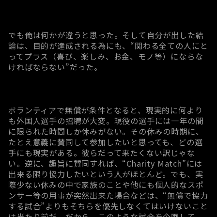
でも俺は何かが違うと思った。そして自分が出した結
論は、目的が達成される為にも、“関わる全ての人にと
ってプラス（喜び、楽しみ、お金、モノ等）にならな
ければならない”だった。
ボランティアで無償が条件となると、現実的に何より
も外国人選手の招聘が大変。現役の選手には一年の間
に限られた時間しか休みがない。その休みの時期に、
たとえ意義に賛同して参加したいと思っても、どの選
手にも現実がある。彼らだって来たくない訳じゃな
い。逆に、趣旨に賛同すれば、“Charity Match”には
出来る限り協力したいという人がほとんど。でも、実
際少ない休みの中で家族のことや他にも個人的なスポ
ンサー等の用事が突然出来た場合などは、“無償で協力
する試合”よりもそちらを優先しなくてはいけないこと
は当たり前だ。だから、このような試合を企画して