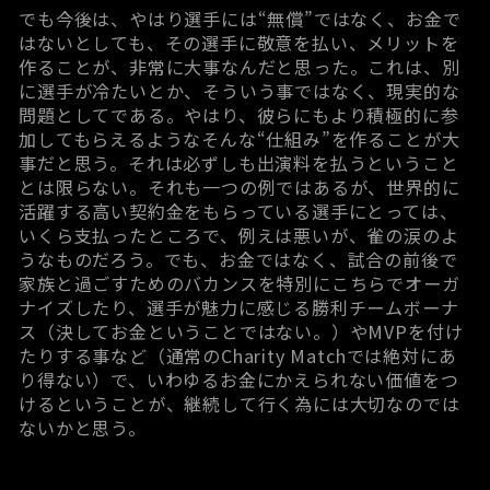
でも今後は、やはり選手には“無償”ではなく、お金で
はないとしても、その選手に敬意を払い、メリットを
作ることが、非常に大事なんだと思った。これは、別
に選手が冷たいとか、そういう事ではなく、現実的な
問題としてである。やはり、彼らにもより積極的に参
加してもらえるようなそんな“仕組み”を作ることが大
事だと思う。それは必ずしも出演料を払うということ
とは限らない。それも一つの例ではあるが、世界的に
活躍する高い契約金をもらっている選手にとっては、
いくら支払ったところで、例えは悪いが、雀の涙のよ
うなものだろう。でも、お金ではなく、試合の前後で
家族と過ごすためのバカンスを特別にこちらでオーガ
ナイズしたり、選手が魅力に感じる勝利チームボーナ
ス（決してお金ということではない。）やMVPを付け
たりする事など（通常のCharity Matchでは絶対にあ
り得ない）で、いわゆるお金にかえられない価値をつ
けるということが、継続して行く為には大切なのでは
ないかと思う。