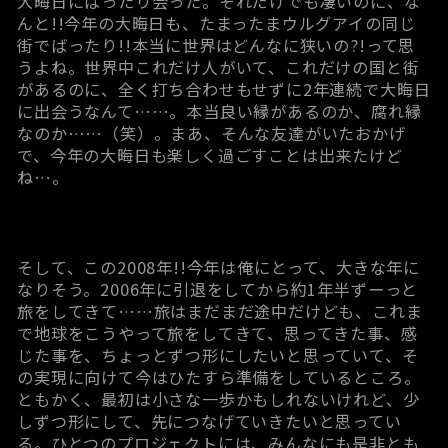
大晦日にばったり会った。それだけでも凄いのに、な
んと!!今年の大晦日も、たまったまウルグアイの同じ
街でばったり!!本当に世界はどんなに狭いの?!って思
うよね。世界中これだけ人がいて、これだけの国と街
があるのに、全く打ち合わせもせずに2年連続で大晦日
に出会うなんて……。本当良い縁があるのか、腐れ縁
なのか……（笑）。まあ、そんな友達がいたおかげ
で、今年の大晦日も楽しく過ごすことは出来たけど
ね…。
そして、この2008年!!今年は俺にとって、大きな年に
なりそう。2006年に引退をしてから約1年半ずーっと
旅をしてきて……旅はまだまだ途中だけども、これま
で地球をこうやって旅をしてきて、思ってきた事、感
じた事を、ちょっとずつ形にしたいと思っていて、そ
の実現に向けて今はひたすら準備をしているところ。
ともかく、最初は小さな一歩かもしれないけれど、少
しずつ形にして、先につなげていきたいと思ってい
る。ひとつのプロジェクトには、みんなにも是非とも