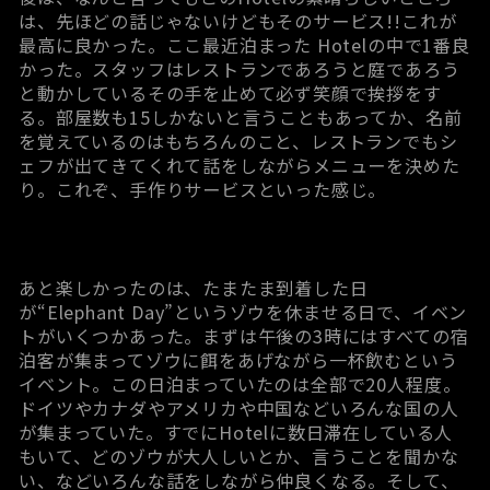
は、先ほどの話じゃないけどもそのサービス!!これが
最高に良かった。ここ最近泊まった Hotelの中で1番良
かった。スタッフはレストランであろうと庭であろう
と動かしているその手を止めて必ず笑顔で挨拶をす
る。部屋数も15しかないと言うこともあってか、名前
を覚えているのはもちろんのこと、レストランでもシ
ェフが出てきてくれて話をしながらメニューを決めた
り。これぞ、手作りサービスといった感じ。
あと楽しかったのは、たまたま到着した日
が“Elephant Day”というゾウを休ませる日で、イベン
トがいくつかあった。まずは午後の3時にはすべての宿
泊客が集まってゾウに餌をあげながら一杯飲むという
イベント。この日泊まっていたのは全部で20人程度。
ドイツやカナダやアメリカや中国などいろんな国の人
が集まっていた。すでにHotelに数日滞在している人
もいて、どのゾウが大人しいとか、言うことを聞かな
い、などいろんな話をしながら仲良くなる。そして、