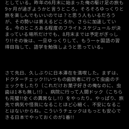
としている。昨年の6月末に始まった俺の駆け足の旅も
9ヶ月が過ぎようかと言うところ。そろそろゆっくりと
旅を楽しんでもいいのでは？と思う人もいるだろう
が、その勢いは衰えるどころか、さらに加速してい
る。今のところある程度のフライトスケジュールが決
まっている場所だけでも、8月末までは予定がぎっし
り!!その後は、一旦ゆっくりして、もう一ヶ国語の習
得目指して、語学を勉強しようと思っている。
さて先日、久しぶりに日本滞在を満喫した。まずは、
ドクターチェック!!いつもの歯医者に行って虫歯のチ
ェックをしたり（これだけお菓子好きの俺なのに、虫
歯は1本も無し!!）、病院に行って人間ドック（こちら
も完璧!!全くの異常なし!!）をやったり。やっぱり、旅
先で病気や怪我になることほど心細く、不安になるこ
とはないからね。こういうチェックはもっとも安心で
きる日本でやっておくのが1番!!