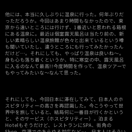
他には、本当に久しぶりに温泉に行った。何年ぶりだ
っただろうか。今回はあまり時間もなかったので、東
京から遠いところには行けず、1番近いと思われる箱根
にある温泉に。最近は個室露天風呂は当たり前の、新
しい素晴らしい温泉旅館が色々と出来ているという噂
も聞いていたし、違うところにも行ってみたかったん
だけど…。それにしても、やっぱり温泉は良いね～。
身も心も落ち着くというか、特に寒空の中、露天風呂
に入るのなんて最高!!今度時間を作って、温泉ツアーで
もやってみたいな～なんて思った。
それにしても、今回日本に滞在してみて、日本人のホ
スピタリティーの高さを再認識した。今こうやって世
界中を旅していると、結局何に一番目が行くかという
と、そのサービス（ホスピタリティー）。泊まる
Hotelもそうだけど、レストランにSPA、街角の
Shop、空港でのあらゆる対応など…。日本人はそうい