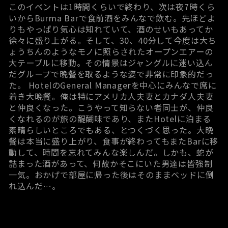
このイベントは1時間くらいで終わり、次は夜7時くら
いからBurma Barで食前酒をみんなで飲む。先ほどよ
りもやっぱり気心は知れていて、酒のせいもあってか
徐々に盛り上がる。そして、30、40分して今度は大ち
ょうちんのようなモノに照らされたオープンエアーの
大テーブルに移動。その情景はジャングルに迷い込ん
だグループで晩餐を取るような姿で非常に印象的だっ
た。 HotelのGeneral Managerを中心にみんなで席に
着き大晩餐。俺は特にアメリカ人夫妻とカナダ人夫妻
と仲良くなった。こうやって知らない者同士が、仲良
くなれるのが旅の醍醐味であり、またHotelに泊まる
素晴らしいところでもある、とつくづく思った。大晩
餐は本当に盛り上がり、食事が終わってもまたBarに移
動して、時間を忘れてみんな楽しんだ。しかも、蛇が
詰まった酒があって、何故かそこにいた男達は皆強制
一気。おかげで部屋に帰った後はそのままベッドに倒
れ込んだ…。