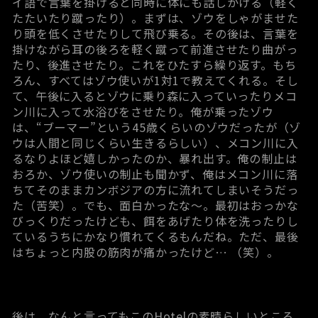
イ語で言葉を掛けると同時に体にも話しかける（軽く
たたいたり蹴ったり）。まずは、ゾウをしゃがませた
り頭を低くさせたりして飛び乗る。その後は、言葉を
掛けながら耳の後ろを軽く蹴って前進させたり曲がっ
たり、後進させたり。これをひたすら繰り返す。もち
ろん、すべてはゾウ使いが1対1で教えてくれる。そし
て、午後に入るとゾウに乗り森に入っていったりメコ
ン川に入って水浴びをさせたり。俺が乗ったゾウ
は、“ブーマー”という45歳くらいのゾウだったが（ゾ
ウは人間と同じくらい生きるらしい）、メコン川に入
るなりよほど嬉しかったのか、暴れ出す。俺の制止は
おろか、ゾウ使いの制止も聞かず、俺はメコン川に落
ちてそのままカンボジアの方に流れてしまいそうだっ
た（苦笑）。でも、面白かったな～。最初はおっかな
びっくりだったけども、餌をあげたり体を洗ったりし
ているうちにかなり慣れてくるもんだね。ただ、最後
はちょっと内股の筋肉が痛かったけど… （笑）。
後は、なんと言ってもこのHotelの素晴らしいところ