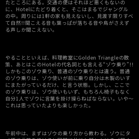
たところにある。交通の便はそれほど悪くもないの
に、Hotelにたどり着くと、そこはまるでジャングル
の中。周りには1軒の家も見えないし、見渡す限りすべ
て自然!!聞こえる音も葉っぱが落ちる音や鳥がさえず
る声しか聞こえない。
やることといえば、料理教室にGolden Triangleの散
策、あとはこのHotelの代名詞とも言える“ゾウ乗り”!!
しかもこのゾウ乗り、普通のゾウ乗りとは違う。普通
のゾウ乗りは、ゾウ使いが前に乗り自分は木製のいす
にまたがっているだけ、と言う状態。しかし、ここで
のゾウ乗りは、ゾウ使いもいず、もちろん椅子もなく
自分1人でゾウに言葉を掛け操らねばならない。いや～
これは思っていたよりも楽しかった。
午前中は、まずはゾウの乗り方から教わる。ゾウにタ