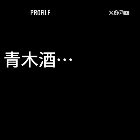
PROFILE
、青木酒造
720ｍｌ化
レゼント！