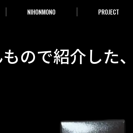
NIHONMONO
PROJECT
んもので紹介した
社の「雪男本醸造
入り」を1名様にプ