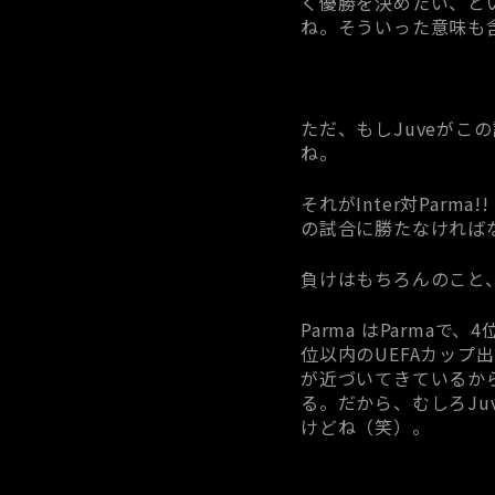
く優勝を決めたい、と
ね。そういった意味も含
ただ、もしJuveがこ
ね。
それがInter対Par
の試合に勝たなければ
負けはもちろんのこと
Parma はParm
位以内のUEFAカップ出
が近づいてきているから
る。だから、むしろJu
けどね（笑）。