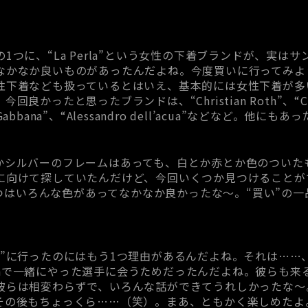
1つに、“La Perla”という女性の下着ブランドが、実は
なかなか良いものがあったんだよね。今度買いに行ってみよ
性下着なども扱っているとはいえ、基本的には女性下着が多
良かったと思ったブランドは、“Christian Roth”、“Co
e＆Gabbana”、“Alessandro dell’acua”などなど。
かシルバーのフレームはあっても、白とか赤とか色のついた
に向けて探していたんだけど、今回いくつか見つけることが
るやつはいろんな色があってなかなか良かったな～。“買い”の一品
”に行ったのにはもう1つ理由があるんだよね。それは……、Mon
元Romaで一緒にやった選手に会うためだったんだよね。彼らも
らは相変わらずで、いろんな話ができてうれしかったな～。特に
その後もちょっくら……（笑）。まあ、ともかく楽しめたよ