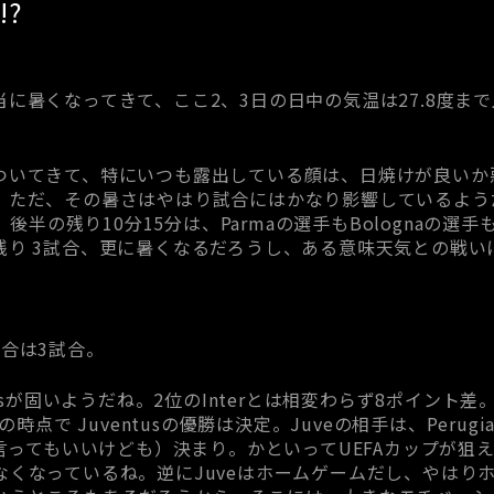
!?
に暑くなってきて、ここ2、3日の日中の気温は27.8度ま
ついてきて、特にいつも露出している顔は、日焼けが良いか
。ただ、その暑さはやはり試合にはかなり影響しているよう
も、後半の残り10分15分は、Parmaの選手もBolognaの
残り 3試合、更に暑くなるだろうし、ある意味天気との戦い
合は3試合。
tusが固いようだね。2位のInterとは相変わらず8ポイント差
時点で Juventusの優勝は決定。Juveの相手は、Perugia!
と言ってもいいけども）決まり。かといってUEFAカップが狙
なくなっているね。逆にJuveはホームゲームだし、やはり