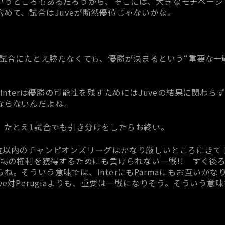
いうところもあるだろうから、そこには、大きなモチベーシ
めて、試合はJuveが断然優位じゃないかな。
の試合にたとえ勝たなくても、優勝が決まるという“重要な一
ma!! Interは優勝の可能性を残すためにはJuveの結果に関
ならないんだよね。
、たとえ1試合でも引き分けをしたらお終い。
aで、4位以内のチャンピオンズリーグはかなり厳しいところにき
場の権利を獲得するためにも負けられない一戦!! すぐ後ろから
ね。そういう意味では、InterにもParmaにもお互いか
ve対Perugiaよりも、重要は一戦になりそう。そういう意