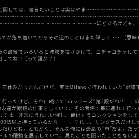
に関しては、書きたいことは実はやま～～～～～～～～～～
～～～～～～～～～～～～～～～～～～～～～～～～～～～
～～～～～～～～～～～～～～～～～～～ほどあるけども、
べてが落ち着いてからその辺のことはまた詳しく……（意味
後の最後でいろいろと波紋を投げかけて、ゴチャゴチャして
してね!!（って誰が？）
日休みだったんだけど、実はMilanoで行われていた“眼鏡
”に行ったけど、それに続いて“市シリーズ”第2段だね!! この
aの友達が眼鏡の仕事をしていて、その関係で毎年連れて行っ
しては、非常にうれしい催し。俺はもうコレクションをして
100個以上持っているかな……。それも、サングラスだけじ
んだけどね。ともかく、そんな俺には最高の“市”だよ。だっ
デルの眼鏡を展示していて、見たことも聞いたこともないよ