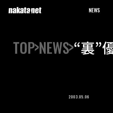
NEWS
TOP
NEWS
“裏”
2003.05.06