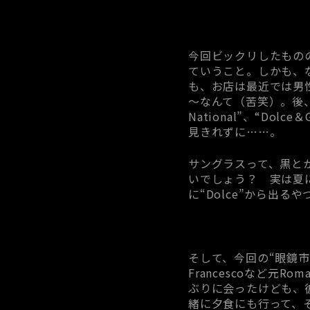
今回ビックリしたものの
ていうこと。しかも、
も、お店は最近では男
～なんて（苦笑）。後、今回
National”、“Dolc
見きれずに……。
サングラスって、黒と
いでしょう？ 実は夏
に“Dolce”から出
そして、今回の“眼鏡市
Francescoなど
ぶりに会ったけども、彼
緒に夕食にも行って、