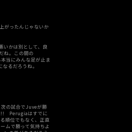
で上がったんじゃないか
悪いかは別として、良
だね。この間の
選手も本当にみんな足が止ま
になるだろうね。
。次の試合でJuveが勝
! Perugiaはすでに
える順位でもなく、正直
ホームで勝って気持ちよ