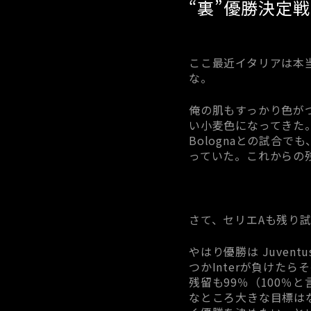
“裏”優勝決定戦
ここ最近イタリアは本当
な。
俺の肌もすっかり色が
い小麦色になってきた
Bolognaとの試合で
っていた。これからの
さて、セリエAも残り試
やはり優勝は Juven
つかInterが負けたらその
残留も99％（100％
なところ大きな目標は