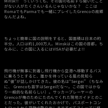
Minsk!! っていっても、その国の名前すら聞いたこと
がない人がたくさんいるんじゃないかな？ ここは
RomaでもParmaでも一緒にプレイしたGrencoの故郷
なんだよね。
ちょっと簡単に国の説明をすると、国面積は日本の約
半分。人口は約1,000万人。Minskはこの国の首都。ち
なみに、この国に入るにはVISAが必要だよ!!
飛行機が無事に到着し飛行機から空港へ移動するバス
に乗ろうとすると、誰かを待っている風の見知ら
ぬ“彼”が話しかけてきた。彼の名は“Sergei” （ちなみ
に、 Grencoも苗字はSergeiだな～。この国ではかな
り一般的な名前らしい）。サッカープレーヤーの
Grencoが俺のためにたのんでくれた現地ガイドとのこ
とだった。彼がいてくれたおかげで、パスポートコン
トロールから荷物の取り出しまですべてスムーズに終