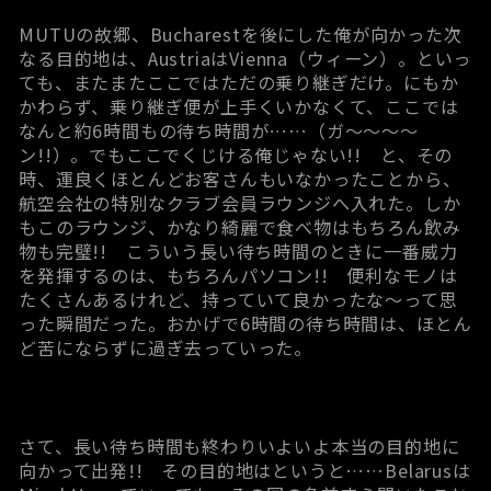
MUTUの故郷、Bucharestを後にした俺が向かった次
なる目的地は、AustriaはVienna（ウィーン）。といっ
ても、またまたここではただの乗り継ぎだけ。にもか
かわらず、乗り継ぎ便が上手くいかなくて、ここでは
なんと約6時間もの待ち時間が……（ガ～～～～
ン!!）。でもここでくじける俺じゃない!! と、その
時、運良くほとんどお客さんもいなかったことから、
航空会社の特別なクラブ会員ラウンジへ入れた。しか
もこのラウンジ、かなり綺麗で食べ物はもちろん飲み
物も完璧!! こういう長い待ち時間のときに一番威力
を発揮するのは、もちろんパソコン!! 便利なモノは
たくさんあるけれど、持っていて良かったな～って思
った瞬間だった。おかげで6時間の待ち時間は、ほとん
ど苦にならずに過ぎ去っていった。
さて、長い待ち時間も終わりいよいよ本当の目的地に
向かって出発!! その目的地はというと……Belarusは