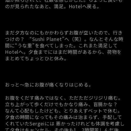
のが見られたなあと、満足。Hotelへ戻る。
まだ夕方なのにもかかわらずお腹が空いたので、行き
つけの？ “Sushi Planet”へ（笑）。なんとそんな時
間に“うな重”を食べてしまった。これまた満足して
Hotelへ。夕食までにはまだ時間があるから、荷物を
まとめてちょっとひと休み。
おっと～急にお腹が痛くなりはじめる。
お腹をくだす痛みではなく、ただただジリジリ痛む。
立ち上がって歩くだけでもかなり痛み、盲腸かな？
なんて心配もしたけども、とりあえずベットで休む。
夕食の時間になってもその痛みは治まらず、手配して
くれていたSergeiには 悪かったけれども体調を考慮し
て夕食はキャンセル。その後も1、2時間苦しんだ後、