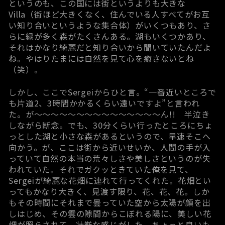
というのも、この国には街というよりも大きな
Villa（街ほど大きくなく、住んでいる人すべてがお互
い知り合いというような集合体）がいくつもあり、さ
らに緑が多く森がたくさんある。湖もいくつかあり、
それはかなり綺麗だと知り合いから聞いていたんだよ
ね。やはりたまには自然を見て心を癒さないとね
（笑）。
しかし、ここでSergeiからひと言。“一番近いところで
も片道2、3時間かかるくらい遠いですよ”と言われ
た。が～～～～～～～～～～～～～～～ん!! 半泣き
しながら断念。でも、30分くらい行ったところにちょ
っとした湖と小さな森があるというので、早速そこへ
向かう。が、ここは街から近いせいか、人間の手が入
っていて自然の本当の荒々しさや美しさというのが失
われていた。それでガクッときていた俺を見て、
Sergeiが綺麗な花畑に連れて行ってくれた。花畑とい
ってもかなり大きく、見渡す限り、花、花、花。しか
もその時間にそれまで曇っていた空から太陽が顔を出
しはじめ、その雲の隙間からこぼれる陽に、美しい花
畑が照らされて、壮厳な感じがした。ちょっと良いも