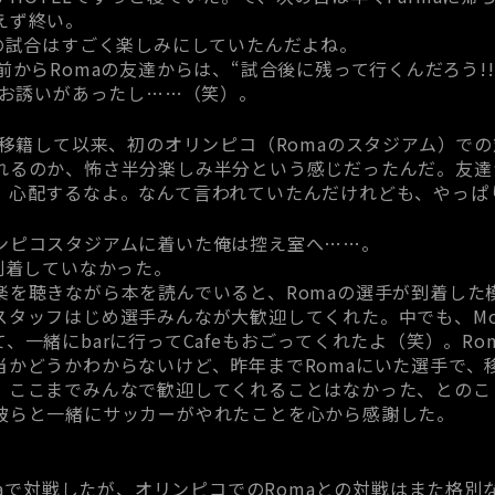
えず終い。
での試合はすごく楽しみにしていたんだよね。
前からRomaの友達からは、“試合後に残って行くんだろう!
のお誘いがあったし……（笑）。
ら移籍して以来、初のオリンピコ（Romaのスタジアム）での
れるのか、怖さ半分楽しみ半分という感じだったんだ。友達
。心配するなよ。なんて言われていたんだけれども、やっぱ
ンピコスタジアムに着いた俺は控え室へ……。
到着していなかった。
楽を聴きながら本を読んでいると、Romaの選手が到着した
ッフはじめ選手みんなが大歓迎してくれた。中でも、Montel
、一緒にbarに行ってCafeもおごってくれたよ（笑）。R
当かどうかわからないけど、昨年までRomaにいた選手で、
、ここまでみんなで歓迎してくれることはなかった、とのこ
彼らと一緒にサッカーがやれたことを心から感謝した。
rmaで対戦したが、オリンピコでのRomaとの対戦はまた格