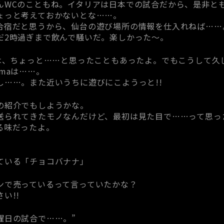
んWCのこともね。イタリアは日本での試合だから、是非と
ょっと考えておかないとな……。
合宿だと思うから、仙台の遊び場所の情報を仕入れねば……
だ2時過ぎまで飲んで騒いだ。楽しかった～。
頃は、ちょっと……と思ったこともあったよ。でもこうして久
maは……。
し……。また近いうちに遊びにこようっと!!
の紹介でもしようかな。
送られてきたモノなんだけど、最初は見た目で……って思っ
る味だったよ。
ている「チョコバナナ」
ンで売っているって言っていたかな？
い!!
曜日の試合で……。”