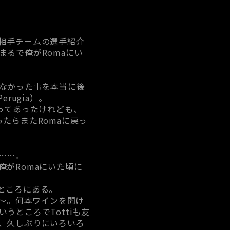
相手チームの選手紹介
るで俺がRomaにい
なかった事を本当に後
rugia）。
ってあったけれども、
たらまたRomaに戻っ
……。
がRomaにいた頃に
うところにある。
よ～。何本ワインを開け
ところでTottiも友
、久しぶりにいろいろ