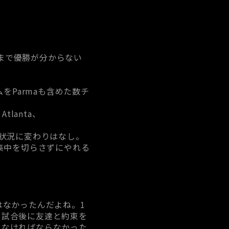
終節まで優勝が分からない
ームをParmaも含めた数チ
lanta、
状況に変わりはなし。
集中を切らさずにやれる
はなかったんだよね。1
て試合後に友達と約束を
らなければならなかった