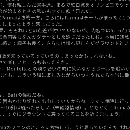
ド、慣れ親しんだ選手達。まるで紅白戦をオリンピコでやっ
合が始まるとその思いもすぐに吹き飛んだ。
にParmaは防戦一方。さらにはParmaはチームがまったく
てしまったような感じだった。
結果こそそれほどの点差が付いていないが、内容では5、6点
試合内容もなんかダラ～とした感じだったしね。本当に残念
e戦に続いて調子も良く、さらには慣れ親しんだグラウンドと
の特徴を知っているっていうのもあったかもしれないね。
中で楽しいところもあったんだ。
合いや、Montellaとの競り合いの時に笑いながらボールを追
れども、こういう風に楽しみながらいつもやれたら本当に幸
、Batiの怪我だね。
く唇もかなり切れて出血していたからね。すぐに病院に行っ
～10針は縫ったらしい（未確認情報）。ともかく、Roma
し、すぐにグラウンドに戻ってくることを祈りましょう!!
omaのファンのところに挨拶に行こうと思っていたんだけれ