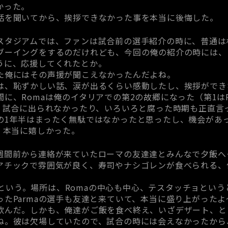
かった。
話を聞いてから、挨拶できなかった事を本当に後悔した。
スタジアムでは、ファンは試合前の選手紹介の時に、普通は
ブーイングをするのだけれども、今回の俺の紹介の時には、ま
うに、応援してくれたとか。
た俺にはその声援が聞こえなかったんだよね。
は、恥ずかしい話、涙が出るくらい感動したし、挨拶ができ
に、Romaは俺のイタリアでの第2の故郷になった（第1はPe
は、試合に出られなかったり、いろいろと腐った時期も正直言
の1年半はまったく無駄ではなかったと思ったし、機会があっ
 本当に嬉しかった。
週間前から連絡が来ていたローマの友達達とみんなで夕飯へ
アチックで雰囲気が良く、寿司やナシゴレンが食べられる、俺
。
ar」という。場所は、Romaの中心も中心、テスタッチョとい
ったParmaの選手も友達と来ていて、本当に盛り上がった
んだ。しかも、俺達がご飯を食べ終え、いざデザート、という
ね。彼は欠場していたので、試合の時には会えなかったから