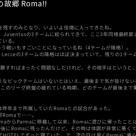
郷 Roma!!
合を残すのみとなり、いよいよ佳境に入ってきたね。
ma、Juventusの3チームに絞られてきて、ここ3年同様最
ている。
争う戦いもすごいことになっているね（4チームが降格）。
ntina、Lecceの3チームの降格はほぼ決まっていて、残りの1チ
全勝すればまったく問題なしだけれど、その相手はというと、At
。
うなビックチームはいないとはいえ、最後まで気が抜けない
、このリーグ終盤の疲れている時期、どのチームが最後まで
は昨年まで所属していたRomaとの試合があった。
Romaで……。
maからParmaに移籍して以来、Romaに遊びに帰ったこと
合の後にRomaに残ったんだけど、その時は体調が非常に悪く
HOTELでずっと寝ていた。で、次の日は早くParmaに帰