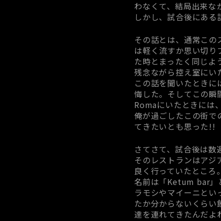
わなくて、結局出来な
しかし、試合後にある
その話とは、通常この
は軽く流すか思い切り
た時とまったく同じよ
残念ながら控え室にい
この話を聞いたときに
悔した。そしてこの瞬間
Romaにいたときに
俺が過ごしたこの街で
てきたいとも思った!!
さてさて、試合後は数
そのレストランはアジ
良く行っていたところ
名前は「Ketum b
ラモシやマイーニとい
たか分からないくらい飲
達を連れてきたんだよ