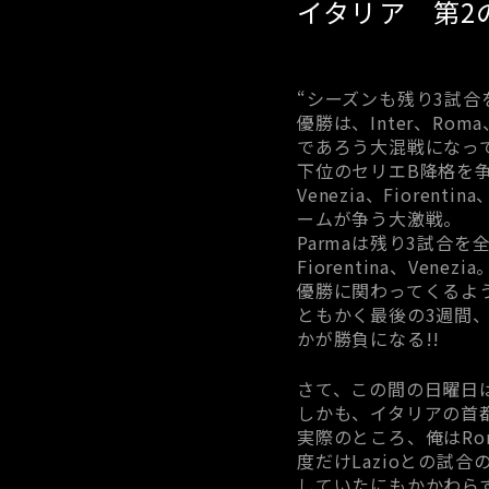
イタリア 第2の故
“シーズンも残り3試
優勝は、Inter、Ro
であろう大混戦になっ
下位のセリエB降格を
Venezia、Fiore
ームが争う大激戦。
Parmaは残り3試合を
Fiorentina、Venezia
優勝に関わってくるよ
ともかく最後の3週間
かが勝負になる!!
さて、この間の日曜日
しかも、イタリアの首都
実際のところ、俺はRo
度だけLazioとの試
していたにもかかわらず