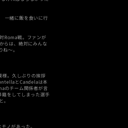
! 一緒に飯を食いに行
対Roma戦。ファンが
からは、絶対にみんな
りね～。
模様。久しぶりの挨拶
laとCandelaは本
omaのチーム関係者が言
移籍をしてしまった選手
と。
別なモノがあった。