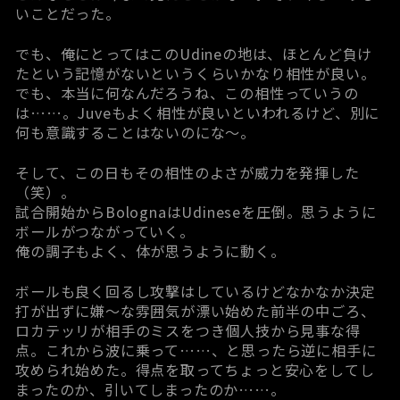
いことだった。
でも、俺にとってはこのUdineの地は、ほとんど負け
たという記憶がないというくらいかなり相性が良い。
でも、本当に何なんだろうね、この相性っていうの
は……。Juveもよく相性が良いといわれるけど、別に
何も意識することはないのにな～。
そして、この日もその相性のよさが威力を発揮した
（笑）。
試合開始からBolognaはUdineseを圧倒。思うように
ボールがつながっていく。
俺の調子もよく、体が思うように動く。
ボールも良く回るし攻撃はしているけどなかなか決定
打が出ずに嫌～な雰囲気が漂い始めた前半の中ごろ、
ロカテッリが相手のミスをつき個人技から見事な得
点。これから波に乗って……、と思ったら逆に相手に
攻められ始めた。得点を取ってちょっと安心をしてし
まったのか、引いてしまったのか……。