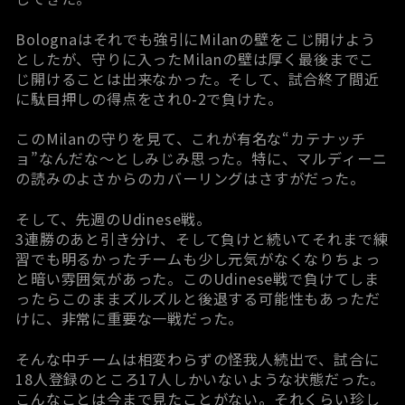
Bolognaはそれでも強引にMilanの壁をこじ開けよう
としたが、守りに入ったMilanの壁は厚く最後までこ
じ開けることは出来なかった。そして、試合終了間近
に駄目押しの得点をされ0-2で負けた。
このMilanの守りを見て、これが有名な“カテナッチ
ョ”なんだな～としみじみ思った。特に、マルディーニ
の読みのよさからのカバーリングはさすがだった。
そして、先週のUdinese戦。
3連勝のあと引き分け、そして負けと続いてそれまで練
習でも明るかったチームも少し元気がなくなりちょっ
と暗い雰囲気があった。このUdinese戦で負けてしま
ったらこのままズルズルと後退する可能性もあっただ
けに、非常に重要な一戦だった。
そんな中チームは相変わらずの怪我人続出で、試合に
18人登録のところ17人しかいないような状態だった。
こんなことは今まで見たことがない。それくらい珍し