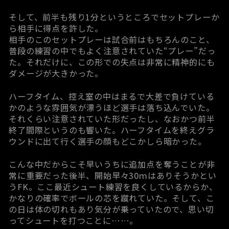
そして、前半も残り1分というところでセットプレーか
ら相手に得点を許した。
相手のこのセットプレーは試合前はもちろんのこと、
普段の練習の中でもよく注意されていた“プレー”だっ
た。それだけに、この形での失点は非常に精神的にも
ダメージが大きかった。
ハーフタイム、控え室の中はまるで大差で負けている
かのような雰囲気が漂うほど選手は落ち込んでいた。
それくらい注意されていた形だったし、なおかつ前半
終了間際というのも響いた。ハーフタイムを終えグラ
ウンドに出て行く選手の顔もどこかしら暗かった。
こんな中だからこそ早いうちに追加点を奪うことが非
常に重要だった後半、開始早々30ｍはありそうかとい
うFK。ここ最近シュート練習を良くしているからか、
かなりの確率でボールの芯を蹴れていた。そして、こ
の日は体の切れもあり気分が乗っていたので、思い切
ってシュートを打つことに……。