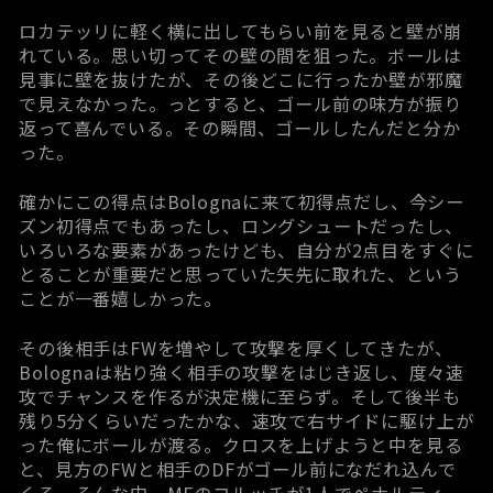
ロカテッリに軽く横に出してもらい前を見ると壁が崩
れている。思い切ってその壁の間を狙った。ボールは
見事に壁を抜けたが、その後どこに行ったか壁が邪魔
で見えなかった。っとすると、ゴール前の味方が振り
返って喜んでいる。その瞬間、ゴールしたんだと分か
った。
確かにこの得点はBolognaに来て初得点だし、今シー
ズン初得点でもあったし、ロングシュートだったし、
いろいろな要素があったけども、自分が2点目をすぐに
とることが重要だと思っていた矢先に取れた、という
ことが一番嬉しかった。
その後相手はFWを増やして攻撃を厚くしてきたが、
Bolognaは粘り強く相手の攻撃をはじき返し、度々速
攻でチャンスを作るが決定機に至らず。そして後半も
残り5分くらいだったかな、速攻で右サイドに駆け上が
った俺にボールが渡る。クロスを上げようと中を見る
と、見方のFWと相手のDFがゴール前になだれ込んで