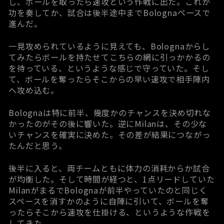
し、ボールを取ったら速攻という作戦に出た。これが
功を奏してか、試合は後半途中までBolognaペースで
進んだ。
一見攻められているように見えても、Bolognaからし
てみたらボールを持たせてこちらの網に引っかかるの
を待っている、というような感じで守っていた。そし
て、ボールを奪ったらそこからの早い速攻で相手陣内
へ攻め込む。
Bolognaは特に前半、幾度かのチャンスを決め切れな
かったのがその後に響いた。逆にMilanは、その少な
いチャンスを確実に決めた。その差が結果につながっ
たんだと思う。
後半に入ると、両チームともに体力の消耗からか試合
が均衡した。そして時間が経つと、1点リードしていた
MilanがまるでBolognaが前半やっていたのと同じく
スペースを消すかのように自陣に引いて、ボールを奪
ったらそこから速攻を仕掛ける、というような作戦を
してきた。