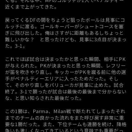
くる。そんな中、MFのコルッチが1人でペナルティー
近くまで上がってきた。
戻ってくるDFの間をちょうど狙ったボールは見事にコ
ルッチに渡る。ゴールキーパーがシュートコースを塞
ぎに飛び出した。俺はさすがに距離もあるしちょっと
難しいかな？ と思ったけども、見事に3点目が決まっ
た。3-1。
これでほぼ試合は決まったかと思った瞬間、相手にPK
が与えられた。PKが決まったと思った瞬間、レフリー
が笛を吹きやり直し。キッカーがPKを蹴る前に他の選
手がペナルティーエリアに入ったためだった。そし
て、そのやり直しをパリューカが見事に止めた。試合
終了。3-1で勝ったが試合は最後の最後まで分からない
な、と思い知らされた最後だった。
この1勝は、Parma、Milan戦で断たれてしまったそれ
までのチームの良かった流れをまた呼び戻す非常に重
要な1勝だった。また、下位チームも連勝を続け、降格
争いも激しくなってきているという意味でも重要だっ