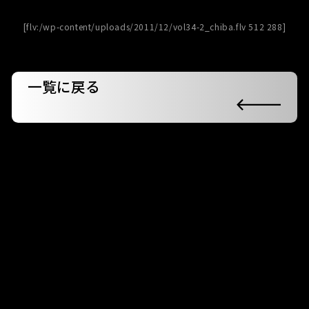
[flv:/wp-content/uploads/2011/12/vol34-2_chiba.flv 512 288]
一覧に戻る