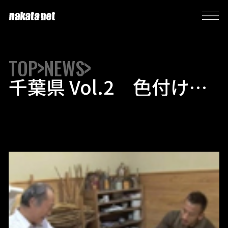
TOP
NEWS
千葉県 Vol.2 色付けを
体験！「友禅染め 中澤
英高さん」