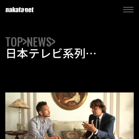
TOP
NEWS
日本テレビ系列
「another sky」4周年記
念特別番組に2週連続で
出演