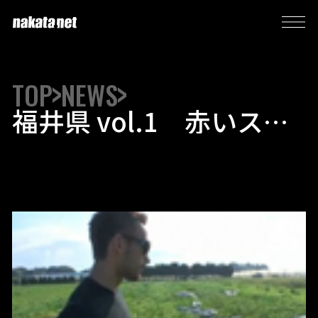
TOP
NEWS
福井県 vol.1 赤いスイ
カよりも甘く瑞々しい！
「東尋坊オレンジスイ
カ」