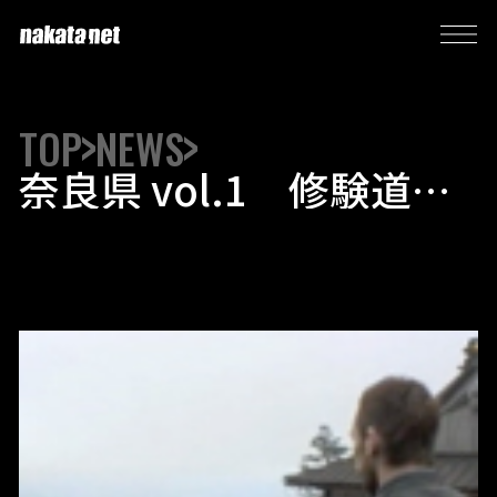
TOP
NEWS
奈良県 vol.1 修験道を
行く。目指すは 「大峯
山寺」