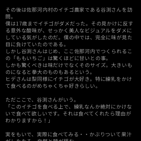
その後は佐那河内村の
イチゴ農家である谷渕さん
を訪
問。
僕は17歳までイチゴがダメだった。その見かけに反す
る意外な酸味が、せっかく美人なビジュアルをダメに
している気がしたのだ。僕の中では、完全に味が見た
目に負けていたのである。
しかし谷渕さんはじめ、ここ佐那河内でつくられるこ
の「ももいちご」は驚くほどに甘いとの事。
しかも驚くべきは味だけでなくそのサイズ。大きいも
のになると拳大のものもあるという。
ヒデさんは梨同様にイチゴが大好き。特に練乳をかけ
て食べるのがめちゃくちゃ好きらしい。
ただここで、谷渕さんがいう。
「このイチゴを食べる上で、練乳なんか絶対にかけな
いで食べて欲しいです。それは食べてくれたら理由が
わかりますから！」
実をもいで、実際に食べてみる・・かぶりついて果汁