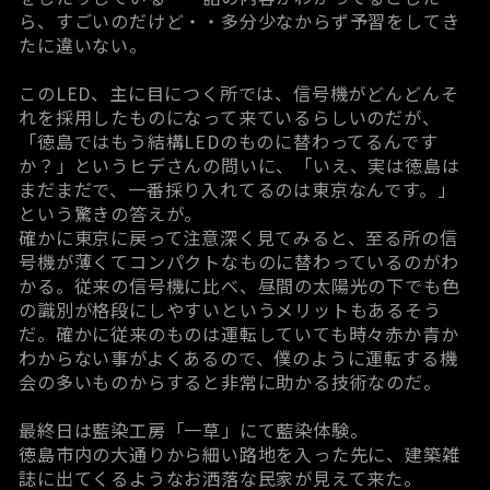
ら、すごいのだけど・・多分少なからず予習をしてき
たに違いない。
このLED、主に目につく所では、信号機がどんどんそ
れを採用したものになって来ているらしいのだが、
「徳島ではもう結構LEDのものに替わってるんです
か？」というヒデさんの問いに、「いえ、実は徳島は
まだまだで、一番採り入れてるのは東京なんです。」
という驚きの答えが。
確かに東京に戻って注意深く見てみると、至る所の信
号機が薄くてコンパクトなものに替わっているのがわ
かる。従来の信号機に比べ、昼間の太陽光の下でも色
の識別が格段にしやすいというメリットもあるそう
だ。確かに従来のものは運転していても時々赤か青か
わからない事がよくあるので、僕のように運転する機
会の多いものからすると非常に助かる技術なのだ。
最終日は
藍染工房「一草」
にて藍染体験。
徳島市内の大通りから細い路地を入った先に、建築雑
誌に出てくるようなお洒落な民家が見えて来た。