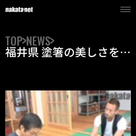
TOP
NEWS
福井県 塗箸の美しさを
極める 「若狭塗箸 古井
箸工房」